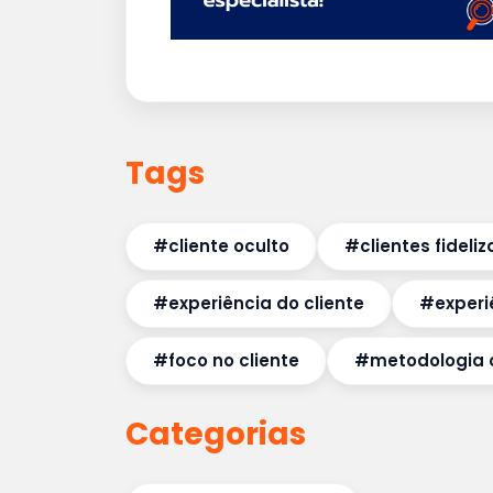
Tags
#cliente oculto
#clientes fideli
#experiência do cliente
#experi
#foco no cliente
#metodologia c
Categorias