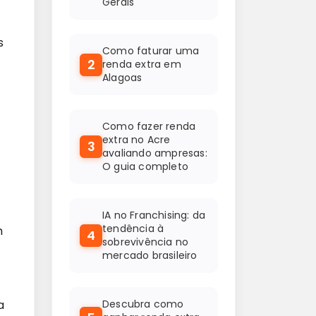
Gerais
s
Como faturar uma
2
renda extra em
Alagoas
Como fazer renda
extra no Acre
3
avaliando ampresas:
O guia completo
IA no Franchising: da
tendência à
m
4
sobrevivência no
mercado brasileiro
Descubra como
a