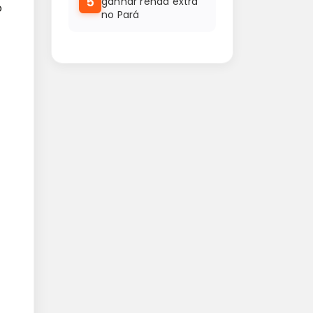
5
ganhar renda extra
o
no Pará