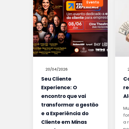
Evento
20/04/2026
Seu Cliente
C
Experience: O
r
encontro que vai
A
transformar a gestão
Mu
e a Experiência do
fo
Cliente em Minas
a 
po