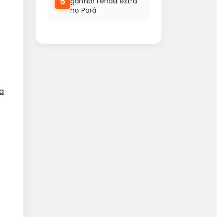
5
ganhar renda extra
no Pará
a