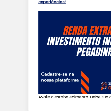
experiências!
Avalie o estabelecimento. Deixe sua o