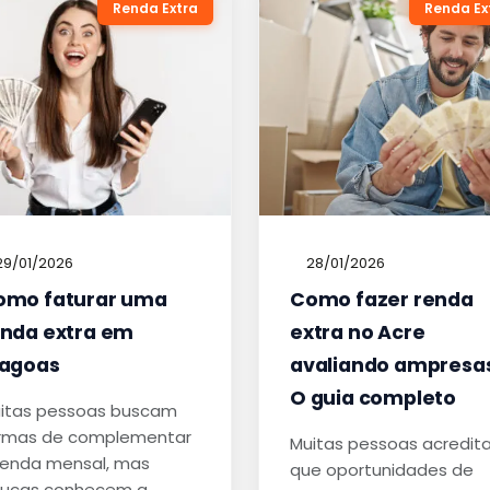
Renda Extra
Renda Ex
29/01/2026
28/01/2026
omo faturar uma
Como fazer renda
enda extra em
extra no Acre
lagoas
avaliando ampresa
O guia completo
itas pessoas buscam
rmas de complementar
Muitas pessoas acredi
renda mensal, mas
que oportunidades de
ucas conhecem a