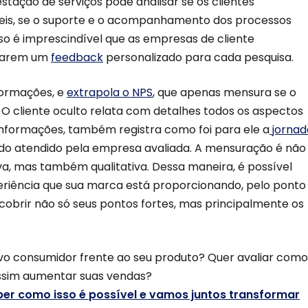
tação de serviços pode analisar se os clientes
veis, se o suporte e o acompanhamento dos processos
sso é imprescindível que as empresas de cliente
eparem um
feedback
personalizado para cada pesquisa.
formações, e
extrapola o NPS
, que apenas mensura se o
. O cliente oculto relata com detalhes todos os aspectos
nformações, também registra como foi para ele a
jornad
do atendido pela empresa avaliada. A mensuração é não
va, mas também qualitativa. Dessa maneira, é possível
eriência que sua marca está proporcionando, pelo ponto
cobrir não só seus pontos fortes, mas principalmente os
vo consumidor frente ao seu produto? Quer avaliar como
 assim aumentar suas vendas?
er como isso é possível e vamos juntos transformar