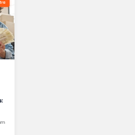
tra
s:
tam