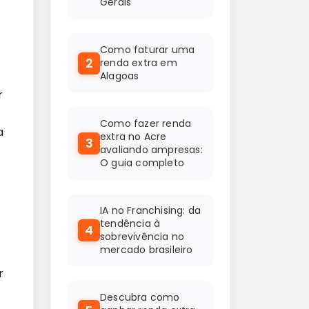
Gerais
Como faturar uma
2
renda extra em
Alagoas
r
Como fazer renda
a
extra no Acre
3
avaliando ampresas:
O guia completo
IA no Franchising: da
tendência à
4
sobrevivência no
mercado brasileiro
r
Descubra como