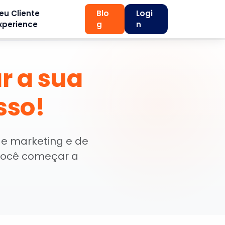
eu Cliente
Blo
Logi
xperience
g
n
r a sua
sso!
de marketing e de
 você começar a