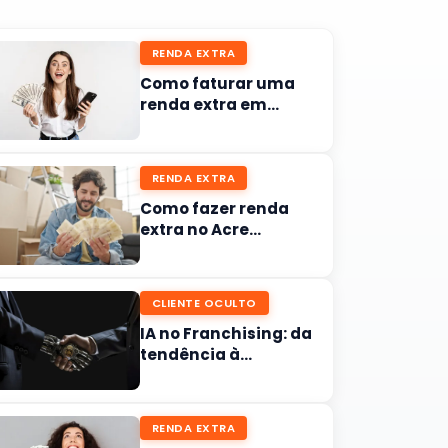
RENDA EXTRA
Como faturar uma
renda extra em
Alagoas
RENDA EXTRA
Como fazer renda
extra no Acre
avaliando ampresas:
O guia completo
CLIENTE OCULTO
IA no Franchising: da
tendência à
sobrevivência no
mercado brasileiro
RENDA EXTRA