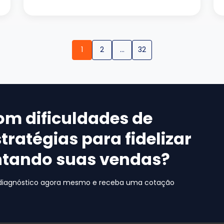
1
2
…
32
om dificuldades de
stratégias para fidelizar
ntando suas vendas?
 diagnóstico agora mesmo e receba uma cotação